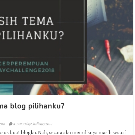
ma blog pilihanku?
2018
#BPN30dayChallenge2018
husus buat blogku. Nah, secara aku menulisnya masih sesuai