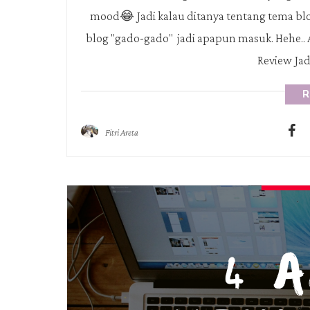
mood😂 Jadi kalau ditanya tentang tema blog,
blog "gado-gado" jadi apapun masuk. Hehe.. Ad
Review Jadi
R
Fitri Areta