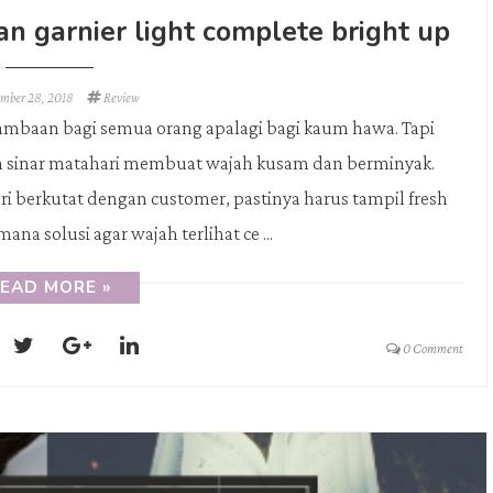
n garnier light complete bright up
mber 28, 2018
Review
 dambaan bagi semua orang apalagi bagi kaum hawa. Tapi
n sinar matahari membuat wajah kusam dan berminyak.
ari berkutat dengan customer, pastinya harus tampil fresh
mana solusi agar wajah terlihat ce ...
EAD MORE »
0 Comment