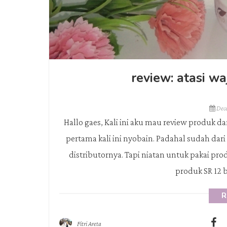
review: atasi w
Dec
Hallo gaes, Kali ini aku mau review produk d
pertama kali ini nyobain. Padahal sudah dar
distributornya. Tapi niatan untuk pakai prod
produk SR 12 b
R
Fitri Areta