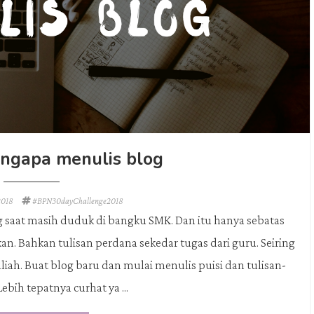
engapa menulis blog
2018
#BPN30dayChallenge2018
g saat masih duduk di bangku SMK. Dan itu hanya sebatas
n. Bahkan tulisan perdana sekedar tugas dari guru. Seiring
uliah. Buat blog baru dan mulai menulis puisi dan tulisan-
Lebih tepatnya curhat ya ...