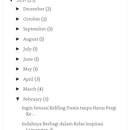
▼
2019
(27)
►
December
(2)
►
October
(2)
►
September
(5)
►
August
(1)
►
July
(1)
►
June
(1)
►
May
(1)
►
April
(3)
►
March
(4)
▼
February
(3)
Ingin Sensasi Keliling Dunia tanpa Harus Pergi
Ke ...
Indahnya Berbagi dalam Kelas Inspirasi
Lamongan di...