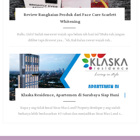
Review Rangkaian Produk dari Face Care Scarlett
Whitening
Hallo, Girls! Sudah merawat wajah apa belum nih hari ini? Muka tuh jangan
difilter tapi dirawat yaa... "Ah, Kak kalau rawat wajah tuh...
Klaska Residence, Apartemen di Surabaya Siap Huni
Siapa y ang tidak kenal Sinar Mas Land? Property developer y ang sudah
berkarya lebih berdasarkan 40 tahun dan menjadikan Sinar Mas Land s...