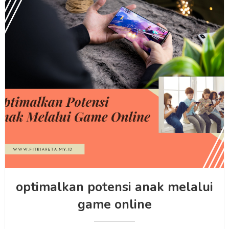
optimalkan potensi anak melalui
game online