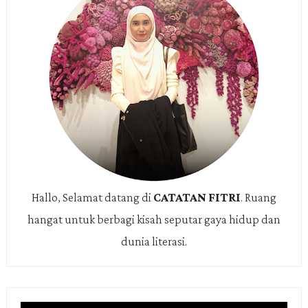
Hallo, Selamat datang di
CATATAN FITRI
.
Ruang
hangat untuk berbagi kisah seputar gaya hidup dan
dunia literasi.