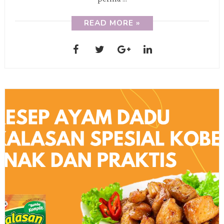
READ MORE »