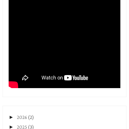
►
2026
(2)
►
2025
(3)