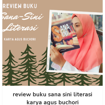
review buku sana sini literasi
karya agus buchori