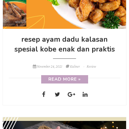
resep ayam dadu kalasan
spesial kobe enak dan praktis
November 24, 2021
Kuliner
-
Review
READ MORE »