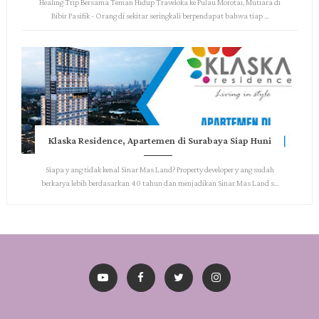
Healing Trip Bersama Teman Hidup Traveloka ke Pulau Morotai, Mutiara di
Bibir Pasifik - Orang di sekitar seringkali berpendapat bahwa tiap ...
Klaska Residence, Apartemen di Surabaya Siap Huni
Siapa y ang tidak kenal Sinar Mas Land? Property developer y ang sudah
berkarya lebih berdasarkan 40 tahun dan menjadikan Sinar Mas Land s...