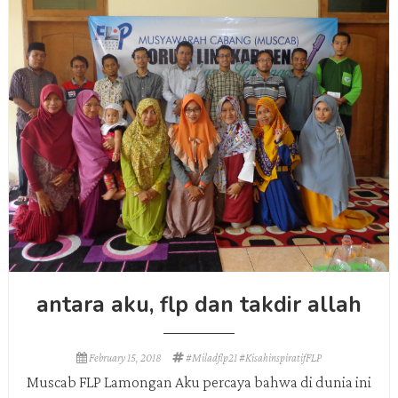
antara aku, flp dan takdir allah
February 15, 2018
#miladflp21 #kisahinspiratifFLP
Muscab FLP Lamongan Aku percaya bahwa di dunia ini