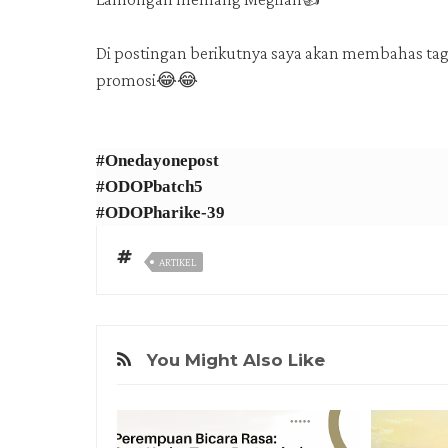
Di postingan berikutnya saya akan membahas tagli
promosi😂😂
#Onedayonepost
#ODOPbatch5
#ODOPharike-39
ARTIKEL
You Might Also Like