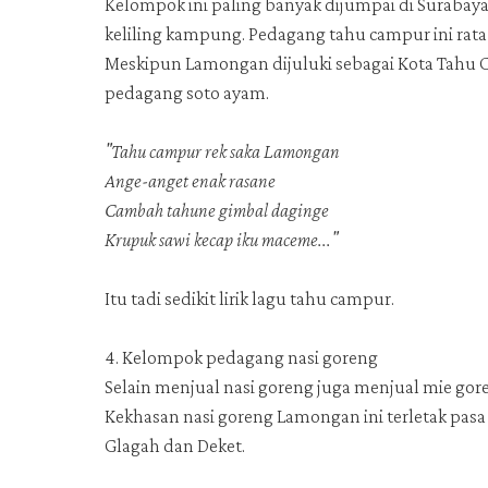
Kelompok ini paling banyak dijumpai di Suraba
keliling kampung. Pedagang tahu campur ini rata-
Meskipun Lamongan dijuluki sebagai Kota Tahu C
pedagang soto ayam.
"Tahu campur rek saka Lamongan
Ange-anget enak rasane
Cambah tahune gimbal daginge
Krupuk sawi kecap iku maceme..."
Itu tadi sedikit lirik lagu tahu campur.
4. Kelompok pedagang nasi goreng
Selain menjual nasi goreng juga menjual mie gore
Kekhasan nasi goreng Lamongan ini terletak pa
Glagah dan Deket.