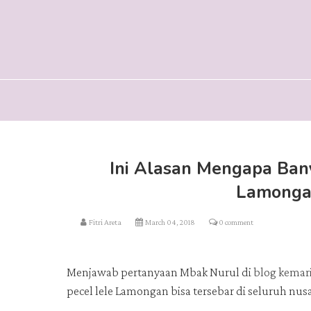
Ini Alasan Mengapa Ban
Lamongan
Fitri Areta
March 04, 2018
0 comment
Menjawab pertanyaan Mbak Nurul di
blog kemar
pecel lele Lamongan bisa tersebar di seluruh nus