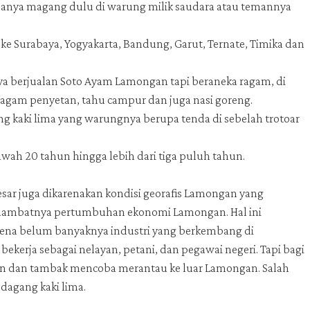
asanya magang dulu di warung milik saudara atau temannya
ke Surabaya, Yogyakarta, Bandung, Garut, Ternate, Timika dan
a berjualan Soto Ayam Lamongan tapi beraneka ragam, di
 ragam penyetan, tahu campur dan juga nasi goreng.
g kaki lima yang warungnya berupa tenda di sebelah trotoar
wah 20 tahun hingga lebih dari tiga puluh tahun.
ar juga dikarenakan kondisi georafis Lamongan yang
melambatnya pertumbuhan ekonomi Lamongan. Hal ini
rena belum banyaknya industri yang berkembang di
rja sebagai nelayan, petani, dan pegawai negeri. Tapi bagi
n dan tambak mencoba merantau ke luar Lamongan. Salah
dagang kaki lima.