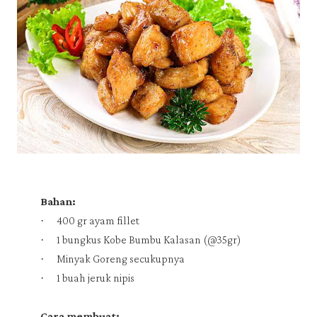
Bahan:
·
400 gr ayam fillet
·
1 bungkus Kobe Bumbu Kalasan (@35gr)
·
Minyak Goreng secukupnya
·
1 buah jeruk nipis
Cara membuat: