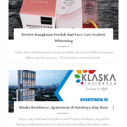
Review Rangkaian Produk dari Face Care Scarlett
Whitening
Hallo, Girls! Sudah merawat wajah apa belum nih hari ini? Muka tuh jangan
difilter tapi dirawat yaa... "Ah, Kak kalau rawat wajah tuh...
Klaska Residence, Apartemen di Surabaya Siap Huni
Siapa y ang tidak kenal Sinar Mas Land? Property developer y ang sudah
berkarya lebih berdasarkan 40 tahun dan menjadikan Sinar Mas Land s...