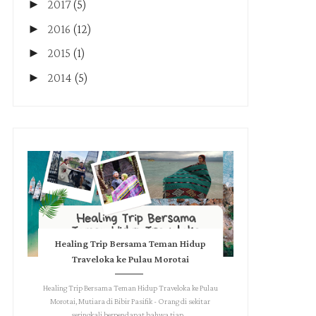
►
2017
(5)
►
2016
(12)
►
2015
(1)
►
2014
(5)
Healing Trip Bersama Teman Hidup
Traveloka ke Pulau Morotai
Healing Trip Bersama Teman Hidup Traveloka ke Pulau
Morotai, Mutiara di Bibir Pasifik - Orang di sekitar
seringkali berpendapat bahwa tiap ...