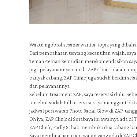
Waktu ngobrol sesama wanita, topik yang dibahas
Dari pembahasan tentang kecantikan wajah, saya 
Teman-teman kemudian merekomendasikan saya u
juga pelayanannya ramah. ZAP Clinic adalah te
banyak cabang. ZAP Clinic juga sudah berdiri sej
dan pelayanannya.
Sebelum treatment ZAP, saya reservasi dulu. Sebe
tersebut sudah full reservasi, saya mengganti di 
jadwal perawatan Photo Facial Glow di ZAP tangg
Oh iya, ZAP Clinic di Surabaya ini awalnya ada d
ZAP Clinic, Fadly Sahab membuka dua cabang baru
Saya membuat janji perawatan yang ada di ZAP 